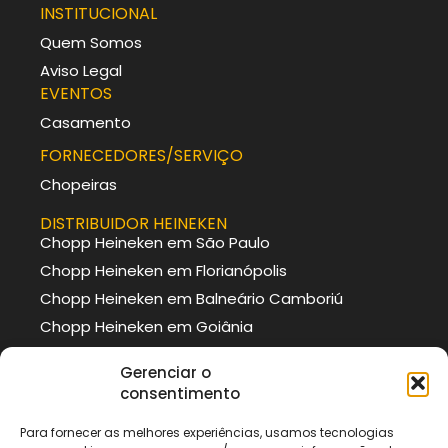
INSTITUCIONAL
Quem Somos
Aviso Legal
EVENTOS
Casamento
FORNECEDORES/SERVIÇO
Chopeiras
DISTRIBUIDOR HEINEKEN
Chopp Heineken em São Paulo
Chopp Heineken em Florianópolis
Chopp Heineken em Balneário Camboriú
Chopp Heineken em Goiânia
DISTRIBUIDOR BRAHMA
Gerenciar o
Chopp Brahma em Curitiba
consentimento
Chopp Brahma em Porto Alegre
Para fornecer as melhores experiências, usamos tecnologias
Chopp Brahma em Itajaí