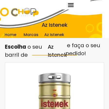
Az Istenek
Home
Marcas
Az Istenek
e faça o seu
Escolha
o seu
Az
pedido!
barril de
Istenek