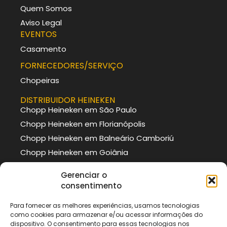
Quem Somos
Aviso Legal
EVENTOS
Casamento
FORNECEDORES/SERVIÇO
Chopeiras
DISTRIBUIDOR HEINEKEN
Chopp Heineken em São Paulo
Chopp Heineken em Florianópolis
Chopp Heineken em Balneário Camboriú
Chopp Heineken em Goiânia
DISTRIBUIDOR BRAHMA
Gerenciar o
Chopp Brahma em Curitiba
consentimento
Chopp Brahma em Porto Alegre
Para fornecer as melhores experiências, usamos tecnologias
Chopp Brahma em Itajaí
como cookies para armazenar e/ou acessar informações do
Chopp Brahma em São Paulo
dispositivo. O consentimento para essas tecnologias nos