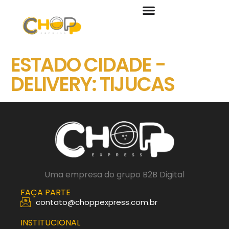
ESTADO CIDADE -
DELIVERY:
TIJUCAS
Uma empresa do grupo B2B Digital
FAÇA PARTE
contato@choppexpress.com.br
INSTITUCIONAL