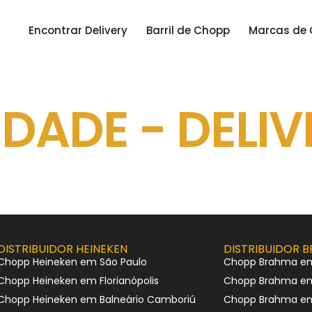
Encontrar Delivery
Barril de Chopp
Marcas de
DADE - DELIV
DISTRIBUIDOR HEINEKEN
DISTRIBUIDOR 
Chopp Heineken em São Paulo
Chopp Brahma em
Chopp Heineken em Florianópolis
Chopp Brahma em
Chopp Heineken em Balneário Camboriú
Chopp Brahma em 