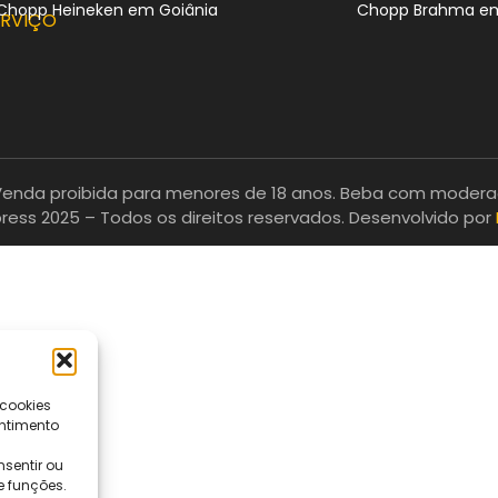
Chopp Heineken em Goiânia
Chopp Brahma em
ERVIÇO
enda proibida para menores de 18 anos. Beba com moderaç
ress 2025 – Todos os direitos reservados. Desenvolvido por
 cookies
ntimento
sentir ou
e funções.