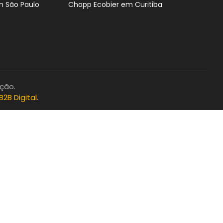
 São Paulo
Chopp Ecobier em Curitiba
ão.
B2B Digital.