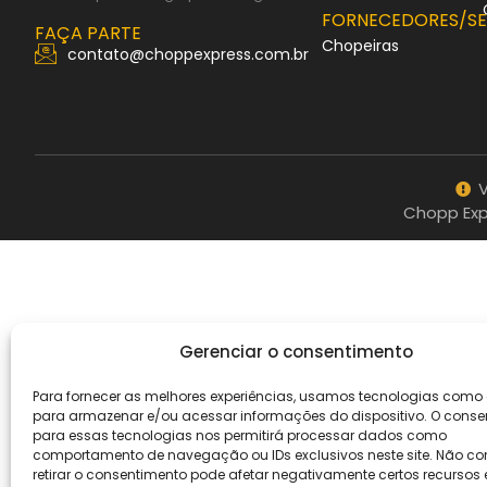
FORNECEDORES/S
FAÇA PARTE
Chopeiras
contato@choppexpress.com.br
V
Chopp Exp
Gerenciar o consentimento
Para fornecer as melhores experiências, usamos tecnologias como
para armazenar e/ou acessar informações do dispositivo. O conse
para essas tecnologias nos permitirá processar dados como
comportamento de navegação ou IDs exclusivos neste site. Não con
retirar o consentimento pode afetar negativamente certos recursos 