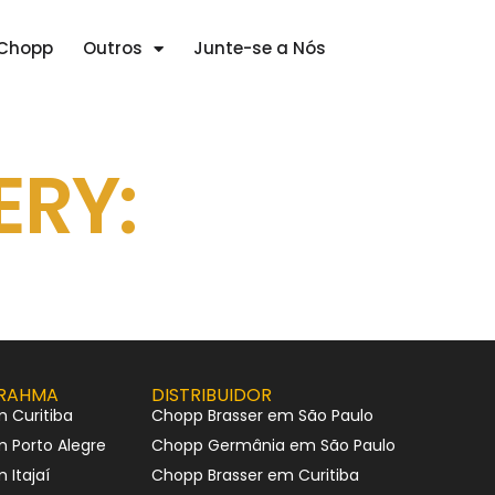
 Chopp
Outros
Junte-se a Nós
ERY:
BRAHMA
DISTRIBUIDOR
 Curitiba
Chopp Brasser em São Paulo
 Porto Alegre
Chopp Germânia em São Paulo
Itajaí
Chopp Brasser em Curitiba