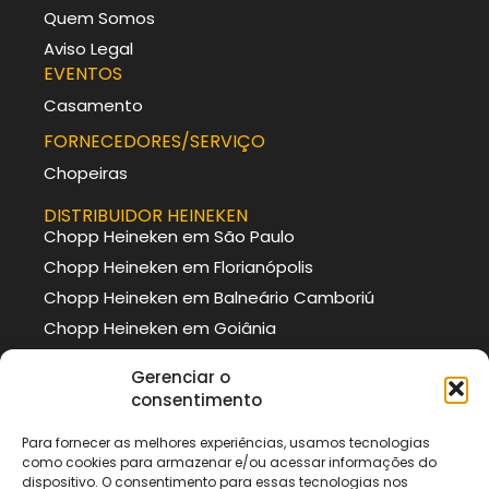
Quem Somos
Aviso Legal
EVENTOS
Casamento
FORNECEDORES/SERVIÇO
Chopeiras
DISTRIBUIDOR HEINEKEN
Chopp Heineken em São Paulo
Chopp Heineken em Florianópolis
Chopp Heineken em Balneário Camboriú
Chopp Heineken em Goiânia
DISTRIBUIDOR BRAHMA
Gerenciar o
Chopp Brahma em Curitiba
consentimento
Chopp Brahma em Porto Alegre
Para fornecer as melhores experiências, usamos tecnologias
Chopp Brahma em Itajaí
como cookies para armazenar e/ou acessar informações do
Chopp Brahma em São Paulo
dispositivo. O consentimento para essas tecnologias nos