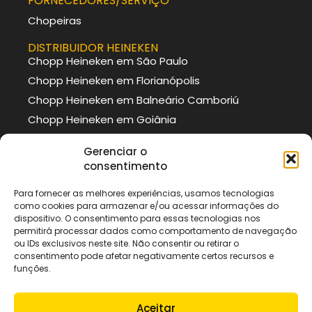
FORNECEDORES/SERVIÇO
Chopeiras
DISTRIBUIDOR HEINEKEN
Chopp Heineken em São Paulo
Chopp Heineken em Florianópolis
Chopp Heineken em Balneário Camboriú
Chopp Heineken em Goiânia
DISTRIBUIDOR BRAHMA
Gerenciar o
Chopp Brahma em Curitiba
consentimento
Chopp Brahma em Porto Alegre
Para fornecer as melhores experiências, usamos tecnologias
Chopp Brahma em Itajaí
como cookies para armazenar e/ou acessar informações do
Chopp Brahma em São Paulo
dispositivo. O consentimento para essas tecnologias nos
permitirá processar dados como comportamento de navegação
ou IDs exclusivos neste site. Não consentir ou retirar o
DISTRIBUIDOR
consentimento pode afetar negativamente certos recursos e
Chopp Brasser em São Paulo
funções.
Chopp Germânia em São Paulo
Chopp Brasser em Curitiba
Aceitar