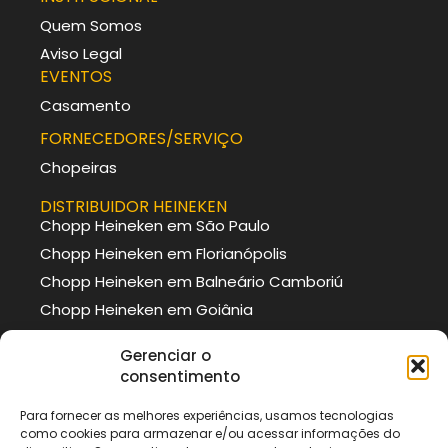
Quem Somos
Aviso Legal
EVENTOS
Casamento
FORNECEDORES/SERVIÇO
Chopeiras
DISTRIBUIDOR HEINEKEN
Chopp Heineken em São Paulo
Chopp Heineken em Florianópolis
Chopp Heineken em Balneário Camboriú
Chopp Heineken em Goiânia
DISTRIBUIDOR BRAHMA
Gerenciar o
Chopp Brahma em Curitiba
consentimento
Chopp Brahma em Porto Alegre
Para fornecer as melhores experiências, usamos tecnologias
Chopp Brahma em Itajaí
como cookies para armazenar e/ou acessar informações do