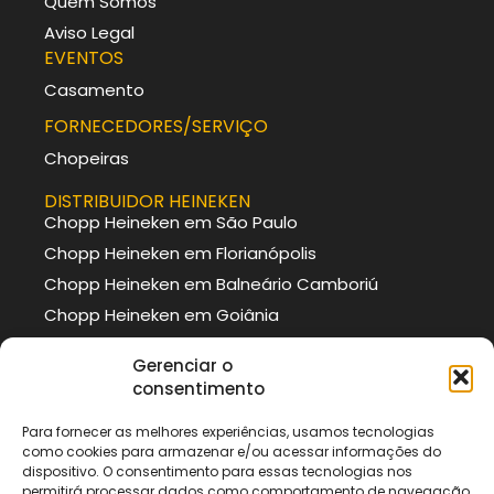
Quem Somos
Aviso Legal
EVENTOS
Casamento
FORNECEDORES/SERVIÇO
Chopeiras
DISTRIBUIDOR HEINEKEN
Chopp Heineken em São Paulo
Chopp Heineken em Florianópolis
Chopp Heineken em Balneário Camboriú
Chopp Heineken em Goiânia
DISTRIBUIDOR BRAHMA
Gerenciar o
Chopp Brahma em Curitiba
consentimento
Chopp Brahma em Porto Alegre
Para fornecer as melhores experiências, usamos tecnologias
Chopp Brahma em Itajaí
como cookies para armazenar e/ou acessar informações do
Chopp Brahma em São Paulo
dispositivo. O consentimento para essas tecnologias nos
permitirá processar dados como comportamento de navegação