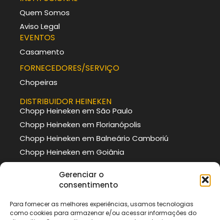
Quem Somos
Aviso Legal
EVENTOS
Casamento
FORNECEDORES/SERVIÇO
Chopeiras
DISTRIBUIDOR HEINEKEN
Chopp Heineken em São Paulo
Chopp Heineken em Florianópolis
Chopp Heineken em Balneário Camboriú
Chopp Heineken em Goiânia
DISTRIBUIDOR BRAHMA
Gerenciar o
Chopp Brahma em Curitiba
consentimento
Chopp Brahma em Porto Alegre
Para fornecer as melhores experiências, usamos tecnologias
Chopp Brahma em Itajaí
como cookies para armazenar e/ou acessar informações do